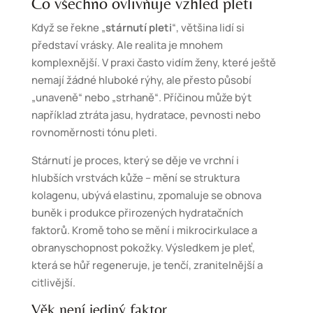
Co všechno ovlivňuje vzhled pleti
Když se řekne „
stárnutí pleti
“, většina lidí si
představí vrásky. Ale realita je mnohem
komplexnější. V praxi často vidím ženy, které ještě
nemají žádné hluboké rýhy, ale přesto působí
„unaveně“ nebo „strhaně“. Příčinou může být
například ztráta jasu, hydratace, pevnosti nebo
rovnoměrnosti tónu pleti.
Stárnutí je proces, který se děje ve vrchní i
hlubších vrstvách kůže – mění se struktura
kolagenu, ubývá elastinu, zpomaluje se obnova
buněk i produkce přirozených hydratačních
faktorů. Kromě toho se mění i mikrocirkulace a
obranyschopnost pokožky. Výsledkem je pleť,
která se hůř regeneruje, je tenčí, zranitelnější a
citlivější.
Věk není jediný faktor