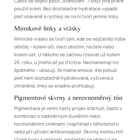
Často se objeví pocit „stahování“, i když jste právě
použili krém. Bez dostatečné hydratace vypadá
pleť unaveně a rychleji se na ní tvoří jemné linky.
Mimikové linky a vrásky
Mimické vrásky se tvoří tam, kde se nejčastěji hýbe
obličej – kolem očí, mezi obočím, na čele nebo
kolem úst. U někoho se začnou rýsovat už kolem
25. roku, u jiného až po třicítce. Neznamenají nic
špatného – ukazují, že máme emoce. Ale pokud
pleť není dostatečně hydratovaná, vyživená a
chráněná, linky se snadno prohlubují.
Pigmentové skvrny a nerovnoměrný tón
Pigmentace je velmi častý projev stárnutí, často v
kombinaci s nadměrným sluněním nebo
hormonálními změnami (například v těhotenství
nebo při užívání antikoncepce). Skvrny mohou mít
různé tvary a velikosti, nejčastěji se objevují na