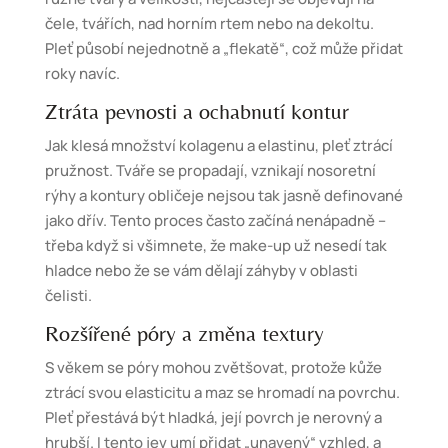
čele, tvářích, nad horním rtem nebo na dekoltu.
Pleť působí nejednotně a „flekatě“, což může přidat
roky navíc.
Ztráta pevnosti a ochabnutí kontur
Jak klesá množství kolagenu a elastinu, pleť ztrácí
pružnost. Tváře se propadají, vznikají nosoretní
rýhy a kontury obličeje nejsou tak jasně definované
jako dřív. Tento proces často začíná nenápadně –
třeba když si všimnete, že make-up už nesedí tak
hladce nebo že se vám dělají záhyby v oblasti
čelisti.
Rozšířené póry a změna textury
S věkem se póry mohou zvětšovat, protože kůže
ztrácí svou elasticitu a maz se hromadí na povrchu.
Pleť přestává být hladká, její povrch je nerovný a
hrubší. I tento jev umí přidat „unavený“ vzhled, a