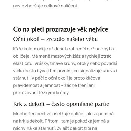
navíc zhoršuje celkové nalíčení.
Co na pleti prozrazuje věk nejvíce
Oční okolí – zrcadlo našeho věku
Kůže kolem očí je až desetkrát tenčí než na zbytku
obličeje. Má méně mazových žláz a rychleji ztrácí
elasticitu. Vrásky, tmavé kruhy, otoky nebo povadlá
víčka často bývají tím prvním, co signalizuje únavu i
stárnutí. V péči o oční okolí je proto klíčová
pravidelnost a jemnost – žádné tření ani
přetěžování těžkými krémy.
Krk a dekolt – často opomíjené partie
Mnoho žen pečlivě ošetřuje obličej, ale zapomíná
na krk a dekolt. Přitom i tam je pokožka jemná a
náchylná ke stárnutí. Zvlášť dekolt trpí na