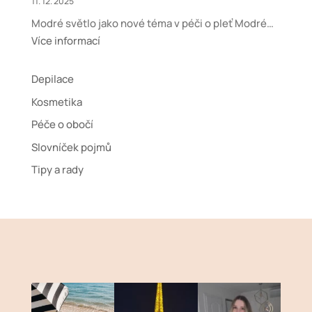
11. 12. 2025
Modré světlo jako nové téma v péči o pleť Modré…
:
Více informací
Modré
světlo
Depilace
z
Kosmetika
obrazovek:
Péče o obočí
má
smysl
Slovníček pojmů
ho
Tipy a rady
řešit
v
péči
o
pleť?