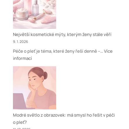
pleť
o
vašem
životním
Největší kosmetické mýty, kterým ženy stále věří
stylu?
9. 1. 2026
Péče o pleť je téma, které ženy řeší denně –…
Více
:
informací
Největší
kosmetické
mýty,
kterým
ženy
stále
věří
Modré světlo z obrazovek: má smysl ho řešit v péči
o pleť?