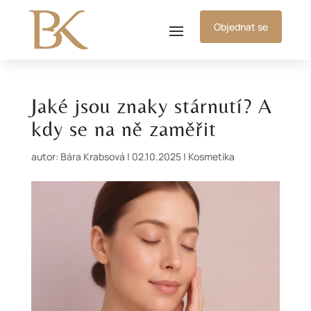
Objednat se
Jaké jsou znaky stárnutí? A
kdy se na ně zaměřit
autor:
Bára Krabsová
|
02.10.2025
|
Kosmetika