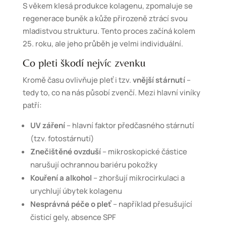
S věkem klesá produkce kolagenu, zpomaluje se
regenerace buněk a kůže přirozeně ztrácí svou
mladistvou strukturu. Tento proces začíná kolem
25. roku, ale jeho průběh je velmi individuální.
Co pleti škodí nejvíc zvenku
Kromě času ovlivňuje pleť i tzv.
vnější stárnutí
–
tedy to, co na nás působí zvenčí. Mezi hlavní viníky
patří:
UV záření
– hlavní faktor předčasného stárnutí
(tzv. fotostárnutí)
Znečištěné ovzduší
– mikroskopické částice
narušují ochrannou bariéru pokožky
Kouření a alkohol
– zhoršují mikrocirkulaci a
urychlují úbytek kolagenu
Nesprávná péče o pleť
– například přesušující
čisticí gely, absence SPF