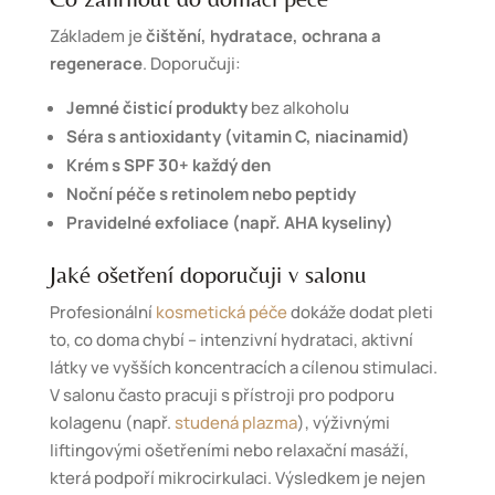
Základem je
čištění, hydratace, ochrana a
regenerace
. Doporučuji:
Jemné čisticí produkty
bez alkoholu
Séra s antioxidanty (vitamin C, niacinamid)
Krém s SPF 30+ každý den
Noční péče s retinolem nebo peptidy
Pravidelné exfoliace (např. AHA kyseliny)
Jaké ošetření doporučuji v salonu
Profesionální
kosmetická péče
dokáže dodat pleti
to, co doma chybí – intenzivní hydrataci, aktivní
látky ve vyšších koncentracích a cílenou stimulaci.
V salonu často pracuji s přístroji pro podporu
kolagenu (např.
studená plazma
), výživnými
liftingovými ošetřeními nebo relaxační masáží,
která podpoří mikrocirkulaci. Výsledkem je nejen