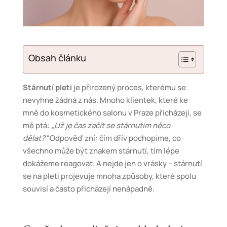
Obsah článku
Stárnutí pleti
je přirozený proces, kterému se
nevyhne žádná z nás. Mnoho klientek, které ke
mně do kosmetického salonu v Praze přicházejí, se
mě ptá:
„Už je čas začít se stárnutím něco
dělat?“
Odpověď zní: čím dřív pochopíme, co
všechno může být znakem stárnutí, tím lépe
dokážeme reagovat. A nejde jen o vrásky – stárnutí
se na pleti projevuje mnoha způsoby, které spolu
souvisí a často přicházejí nenápadně.