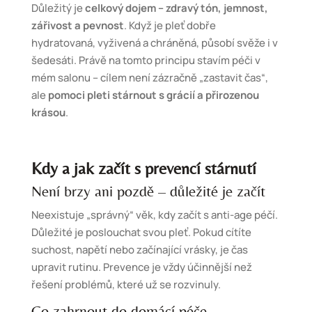
Důležitý je
celkový dojem – zdravý tón, jemnost,
zářivost a pevnost
. Když je pleť dobře
hydratovaná, vyživená a chráněná, působí svěže i v
šedesáti. Právě na tomto principu stavím péči v
mém salonu – cílem není zázračně „zastavit čas“,
ale
pomoci pleti stárnout s grácií a přirozenou
krásou
.
Kdy a jak začít s prevencí stárnutí
Není brzy ani pozdě – důležité je začít
Neexistuje „správný“ věk, kdy začít s anti-age péčí.
Důležité je poslouchat svou pleť. Pokud cítíte
suchost, napětí nebo začínající vrásky, je čas
upravit rutinu. Prevence je vždy účinnější než
řešení problémů, které už se rozvinuly.
Co zahrnout do domácí péče