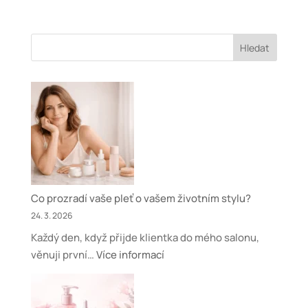
Hledat
Co prozradí vaše pleť o vašem životním stylu?
24. 3. 2026
Každý den, když přijde klientka do mého salonu,
:
věnuji první…
Více informací
Co
prozradí
vaše