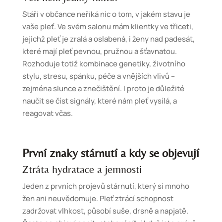
Stáří v občance neříká nic o tom, v jakém stavu je
vaše pleť. Ve svém salonu mám klientky ve třiceti,
jejichž pleť je zralá a oslabená, i ženy nad padesát,
které mají pleť pevnou, pružnou a šťavnatou.
Rozhoduje totiž kombinace genetiky, životního
stylu, stresu, spánku, péče a vnějších vlivů –
zejména slunce a znečištění. I proto je důležité
naučit se číst signály, které nám pleť vysílá, a
reagovat včas.
První znaky stárnutí a kdy se objevují
Ztráta hydratace a jemnosti
Jeden z prvních projevů stárnutí, který si mnoho
žen ani neuvědomuje. Pleť ztrácí schopnost
zadržovat vlhkost, působí suše, drsně a napjatě.