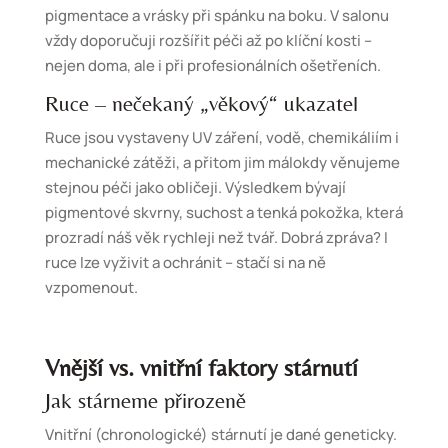
pigmentace a vrásky při spánku na boku. V salonu
vždy doporučuji rozšířit péči až po klíční kosti –
nejen doma, ale i při profesionálních ošetřeních.
Ruce – nečekaný „věkový“ ukazatel
Ruce jsou vystaveny UV záření, vodě, chemikáliím i
mechanické zátěži, a přitom jim málokdy věnujeme
stejnou péči jako obličeji. Výsledkem bývají
pigmentové skvrny, suchost a tenká pokožka, která
prozradí náš věk rychleji než tvář. Dobrá zpráva? I
ruce lze vyživit a ochránit – stačí si na ně
vzpomenout.
Vnější vs. vnitřní faktory stárnutí
Jak stárneme přirozeně
Vnitřní (chronologické) stárnutí je dané geneticky.